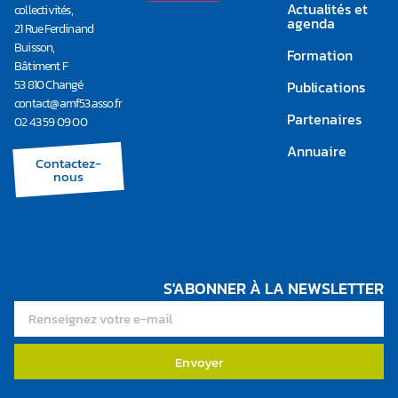
Actualités et
collectivités,
agenda
21 Rue Ferdinand
Buisson,
Formation
Bâtiment F
53 810 Changé
Publications
contact@amf53.asso.fr​
Partenaires
02 43 59 09 00
Annuaire
Contactez-
nous
S'ABONNER À LA NEWSLETTER
Envoyer