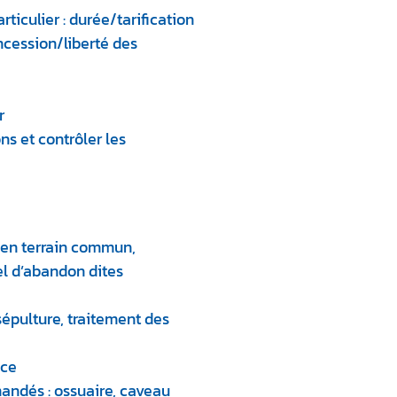
ticulier : durée/tarification
cession/liberté des
r
ns et contrôler les
 en terrain commun,
el d’abandon dites
sépulture, traitement des
ace
andés : ossuaire, caveau