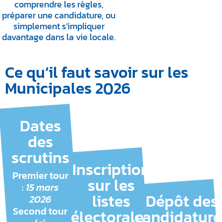
comprendre les règles,
préparer une candidature, ou
simplement s’impliquer
davantage dans la vie locale.
Ce qu’il faut savoir sur les
Municipales 2026
Dates
des
scrutins
Inscription
Premier tour
sur les
:
15 mars
listes
Dépôt des
2026
Second tour
électorales
candidature