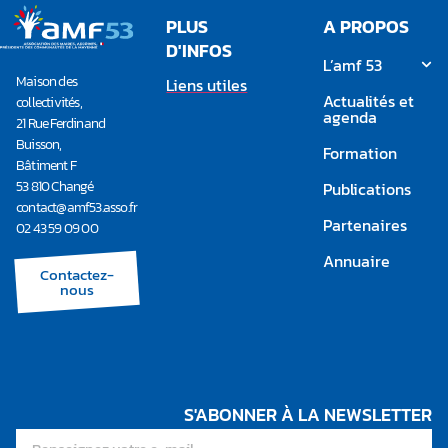
PLUS
A PROPOS
D'INFOS
L’amf 53
Maison des
Liens utiles
Actualités et
collectivités,
agenda
21 Rue Ferdinand
Buisson,
Formation
Bâtiment F
53 810 Changé
Publications
contact@amf53.asso.fr​
Partenaires
02 43 59 09 00
Annuaire
Contactez-
nous
S'ABONNER À LA NEWSLETTER