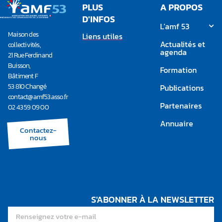
PLUS
A PROPOS
D'INFOS
L’amf 53
Maison des
Liens utiles
Actualités et
collectivités,
agenda
21 Rue Ferdinand
Buisson,
Formation
Bâtiment F
53 810 Changé
Publications
contact@amf53.asso.fr​
Partenaires
02 43 59 09 00
Annuaire
Contactez-
nous
S'ABONNER À LA NEWSLETTER