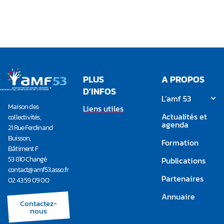
démocratie par la
liberté locale
PLUS
A PROPOS
D'INFOS
L’amf 53
Maison des
Liens utiles
Actualités et
collectivités,
agenda
21 Rue Ferdinand
Buisson,
Formation
Bâtiment F
53 810 Changé
Publications
contact@amf53.asso.fr​
Partenaires
02 43 59 09 00
Annuaire
Contactez-
nous