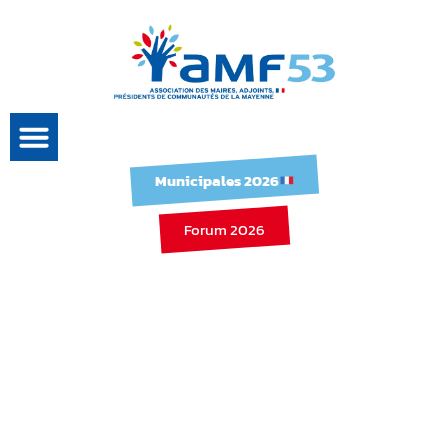
Municipales 2026
Forum 2026
Joël Balandraud – Il
est urgent de
régénérer la