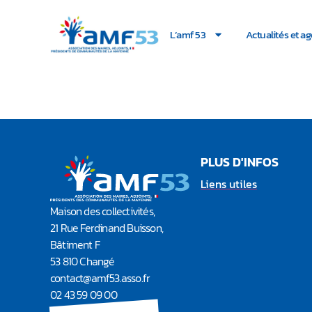
L’amf 53
Actualités et a
Enquête sur les dé
PLUS D'INFOS
Liens utiles
Maison des collectivités,
21 Rue Ferdinand Buisson,
Bâtiment F
53 810 Changé
contact@amf53.asso.fr​
02 43 59 09 00