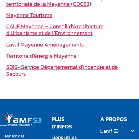
territoriale de la Mayenne (CDG53)
Mayenne Tourisme
CAUE Mayenne – Conseil d’Architecture,
d’Urbanisme et de l’Environnement
Laval Mayenne Aménagements
Territoire d’énergie Mayenne
SDIS- Service Départemental d’incendie et de
Secours
PLUS
A PROPOS
D'INFOS
L’amf 53
Maison des
Liens utiles