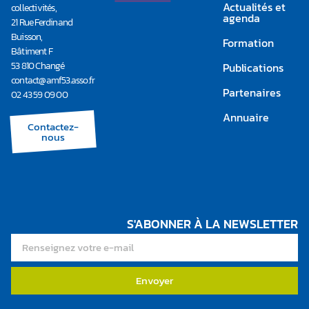
Actualités et
collectivités,
agenda
21 Rue Ferdinand
Buisson,
Formation
Bâtiment F
53 810 Changé
Publications
contact@amf53.asso.fr​
Partenaires
02 43 59 09 00
Annuaire
Contactez-
nous
S'ABONNER À LA NEWSLETTER
Envoyer