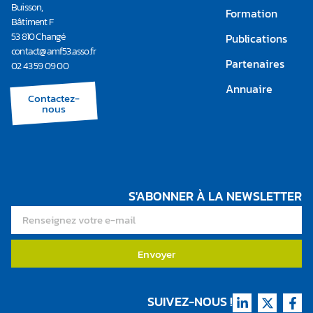
Buisson,
Formation
Bâtiment F
53 810 Changé
Publications
contact@amf53.asso.fr​
Partenaires
02 43 59 09 00
Annuaire
Contactez-
nous
S'ABONNER À LA NEWSLETTER
Envoyer
SUIVEZ-NOUS !