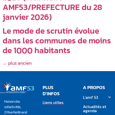
AMF53/PREFECTURE du 28
janvier 2026)
Le mode de scrutin évolue
dans les communes de moins
de 1000 habitants
←
plus ancien
PLUS
A PROPOS
D'INFOS
L’amf 53
Maison des
Liens utiles
Actualités et
collectivités,
agenda
21 Rue Ferdinand