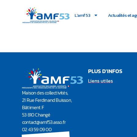
L’amf 53
Actualités et a
Loi de finances 20
PLUS D'INFOS
Liens utiles
Maison des collectivités,
21 Rue Ferdinand Buisson,
Bâtiment F
53 810 Changé
contact@amf53.asso.fr​
02 43 59 09 00