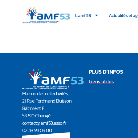
L’amf 53
Actualités et a
Dépêche juridique n
PLUS D'INFOS
Liens utiles
Maison des collectivités,
21 Rue Ferdinand Buisson,
Bâtiment F
53 810 Changé
contact@amf53.asso.fr​
02 43 59 09 00